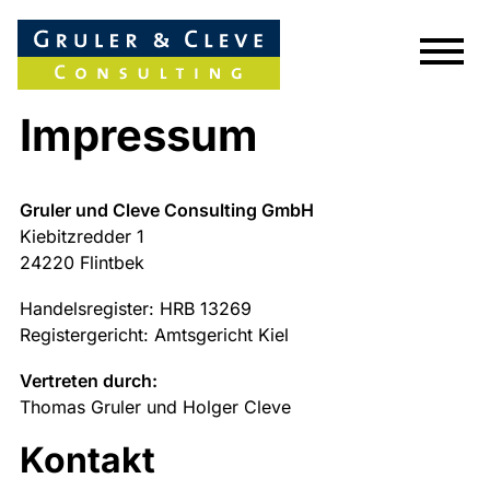
SAP-Lösungen
Impressum
SAP Leistungen
Gruler und Cleve Consulting GmbH
Unternehmen
Kiebitzredder 1
Magazin
24220 Flintbek
Referenzen
Handelsregister: HRB 13269
Registergericht: Amtsgericht Kiel
Karriere
Vertreten durch:
Kontakt
Thomas Gruler und Holger Cleve
LinkedIn
Kontakt